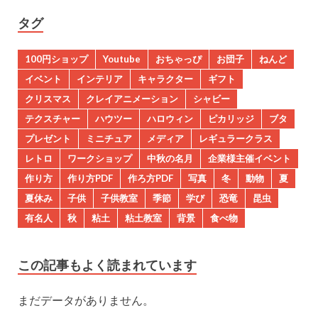
タグ
100円ショップ
Youtube
おちゃっぴ
お団子
ねんど
イベント
インテリア
キャラクター
ギフト
クリスマス
クレイアニメーション
シャビー
テクスチャー
ハウツー
ハロウィン
ピカリッジ
ブタ
プレゼント
ミニチュア
メディア
レギュラークラス
レトロ
ワークショップ
中秋の名月
企業様主催イベント
作り方
作り方PDF
作ろ方PDF
写真
冬
動物
夏
夏休み
子供
子供教室
季節
学び
恐竜
昆虫
有名人
秋
粘土
粘土教室
背景
食べ物
この記事もよく読まれています
まだデータがありません。