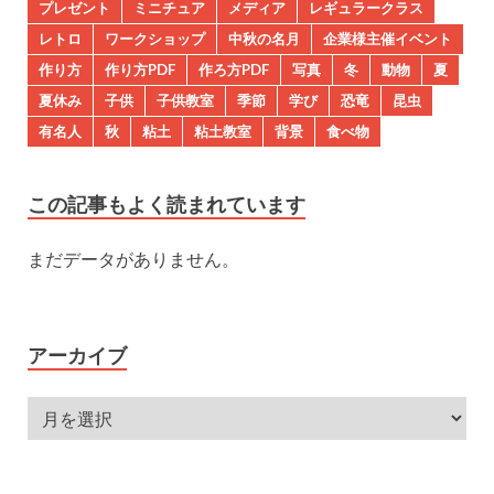
プレゼント
ミニチュア
メディア
レギュラークラス
レトロ
ワークショップ
中秋の名月
企業様主催イベント
作り方
作り方PDF
作ろ方PDF
写真
冬
動物
夏
夏休み
子供
子供教室
季節
学び
恐竜
昆虫
有名人
秋
粘土
粘土教室
背景
食べ物
この記事もよく読まれています
まだデータがありません。
アーカイブ