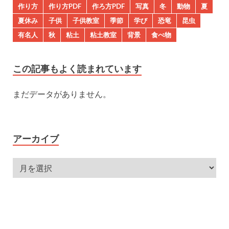
作り方
作り方PDF
作ろ方PDF
写真
冬
動物
夏
夏休み
子供
子供教室
季節
学び
恐竜
昆虫
有名人
秋
粘土
粘土教室
背景
食べ物
この記事もよく読まれています
まだデータがありません。
アーカイブ