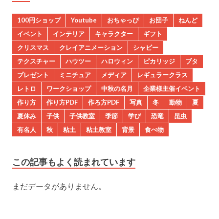
100円ショップ
Youtube
おちゃっぴ
お団子
ねんど
イベント
インテリア
キャラクター
ギフト
クリスマス
クレイアニメーション
シャビー
テクスチャー
ハウツー
ハロウィン
ピカリッジ
ブタ
プレゼント
ミニチュア
メディア
レギュラークラス
レトロ
ワークショップ
中秋の名月
企業様主催イベント
作り方
作り方PDF
作ろ方PDF
写真
冬
動物
夏
夏休み
子供
子供教室
季節
学び
恐竜
昆虫
有名人
秋
粘土
粘土教室
背景
食べ物
この記事もよく読まれています
まだデータがありません。