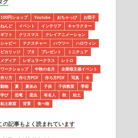
タグ
100円ショップ
Youtube
おちゃっぴ
お団子
ねんど
イベント
インテリア
キャラクター
ギフト
クリスマス
クレイアニメーション
シャビー
テクスチャー
ハウツー
ハロウィン
ピカリッジ
ブタ
プレゼント
ミニチュア
メディア
レギュラークラス
レトロ
ワークショップ
中秋の名月
企業様主催イベント
作り方
作り方PDF
作ろ方PDF
写真
冬
動物
夏
夏休み
子供
子供教室
季節
学び
恐竜
昆虫
有名人
秋
粘土
粘土教室
背景
食べ物
この記事もよく読まれています