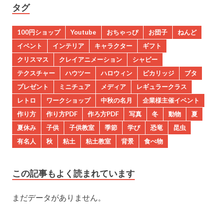
タグ
100円ショップ
Youtube
おちゃっぴ
お団子
ねんど
イベント
インテリア
キャラクター
ギフト
クリスマス
クレイアニメーション
シャビー
テクスチャー
ハウツー
ハロウィン
ピカリッジ
ブタ
プレゼント
ミニチュア
メディア
レギュラークラス
レトロ
ワークショップ
中秋の名月
企業様主催イベント
作り方
作り方PDF
作ろ方PDF
写真
冬
動物
夏
夏休み
子供
子供教室
季節
学び
恐竜
昆虫
有名人
秋
粘土
粘土教室
背景
食べ物
この記事もよく読まれています
まだデータがありません。