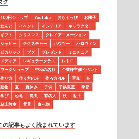
タグ
100円ショップ
Youtube
おちゃっぴ
お団子
ねんど
イベント
インテリア
キャラクター
ギフト
クリスマス
クレイアニメーション
シャビー
テクスチャー
ハウツー
ハロウィン
ピカリッジ
ブタ
プレゼント
ミニチュア
メディア
レギュラークラス
レトロ
ワークショップ
中秋の名月
企業様主催イベント
作り方
作り方PDF
作ろ方PDF
写真
冬
動物
夏
夏休み
子供
子供教室
季節
学び
恐竜
昆虫
有名人
秋
粘土
粘土教室
背景
食べ物
この記事もよく読まれています