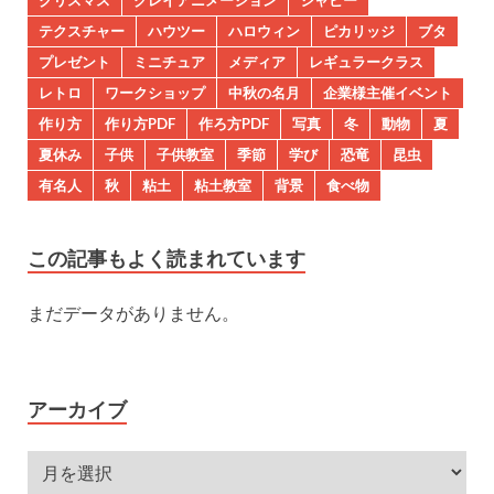
クリスマス
クレイアニメーション
シャビー
テクスチャー
ハウツー
ハロウィン
ピカリッジ
ブタ
プレゼント
ミニチュア
メディア
レギュラークラス
レトロ
ワークショップ
中秋の名月
企業様主催イベント
作り方
作り方PDF
作ろ方PDF
写真
冬
動物
夏
夏休み
子供
子供教室
季節
学び
恐竜
昆虫
有名人
秋
粘土
粘土教室
背景
食べ物
この記事もよく読まれています
まだデータがありません。
アーカイブ