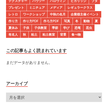
テクスチャー
ハウツー
ハロウィン
ピカリッジ
ブタ
プレゼント
ミニチュア
メディア
レギュラークラス
レトロ
ワークショップ
中秋の名月
企業様主催イベント
作り方
作り方PDF
作ろ方PDF
写真
冬
動物
夏
夏休み
子供
子供教室
季節
学び
恐竜
昆虫
有名人
秋
粘土
粘土教室
背景
食べ物
この記事もよく読まれています
まだデータがありません。
アーカイブ