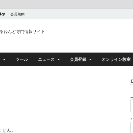
icy
会員規約
るねんど専門情報サイト
ア
ツール
ニュース
会員登録
オンライン教室
ません。