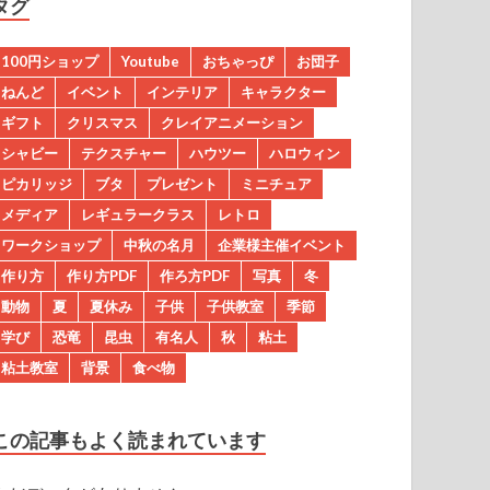
タグ
100円ショップ
Youtube
おちゃっぴ
お団子
ねんど
イベント
インテリア
キャラクター
ギフト
クリスマス
クレイアニメーション
シャビー
テクスチャー
ハウツー
ハロウィン
ピカリッジ
ブタ
プレゼント
ミニチュア
メディア
レギュラークラス
レトロ
ワークショップ
中秋の名月
企業様主催イベント
作り方
作り方PDF
作ろ方PDF
写真
冬
動物
夏
夏休み
子供
子供教室
季節
学び
恐竜
昆虫
有名人
秋
粘土
粘土教室
背景
食べ物
この記事もよく読まれています