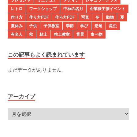
プレゼント
ミニチュア
メディア
レギュラークラス
レトロ
ワークショップ
中秋の名月
企業様主催イベント
作り方
作り方PDF
作ろ方PDF
写真
冬
動物
夏
夏休み
子供
子供教室
季節
学び
恐竜
昆虫
有名人
秋
粘土
粘土教室
背景
食べ物
この記事もよく読まれています
まだデータがありません。
アーカイブ