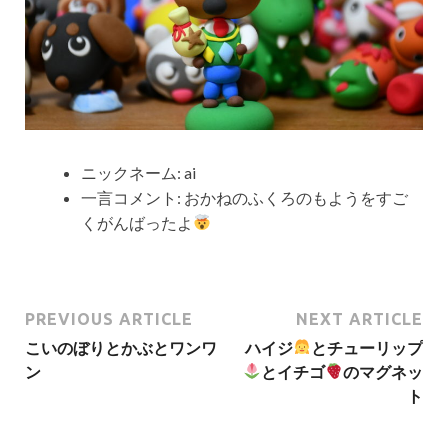
ニックネーム:
ai
一言コメント:
おかねのふくろのもようをすご
くがんばったよ
PREVIOUS ARTICLE
NEXT ARTICLE
こいのぼりとかぶとワンワ
ハイジ
とチューリップ
ン
とイチゴ
のマグネッ
ト