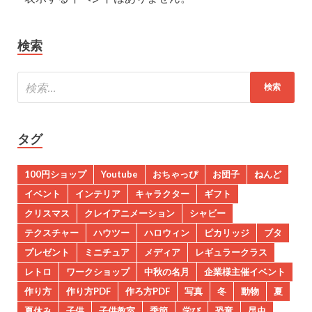
検索
タグ
100円ショップ
Youtube
おちゃっぴ
お団子
ねんど
イベント
インテリア
キャラクター
ギフト
クリスマス
クレイアニメーション
シャビー
テクスチャー
ハウツー
ハロウィン
ピカリッジ
ブタ
プレゼント
ミニチュア
メディア
レギュラークラス
レトロ
ワークショップ
中秋の名月
企業様主催イベント
作り方
作り方PDF
作ろ方PDF
写真
冬
動物
夏
夏休み
子供
子供教室
季節
学び
恐竜
昆虫