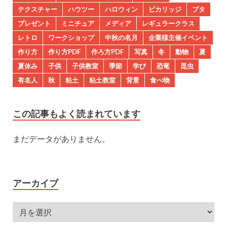
テクスチャー
ハウツー
ハロウィン
ピカリッジ
ブタ
プレゼント
ミニチュア
メディア
レギュラークラス
レトロ
ワークショップ
中秋の名月
企業様主催イベント
作り方
作り方PDF
作ろ方PDF
写真
冬
動物
夏
夏休み
子供
子供教室
季節
学び
恐竜
昆虫
有名人
秋
粘土
粘土教室
背景
食べ物
この記事もよく読まれています
まだデータがありません。
アーカイブ