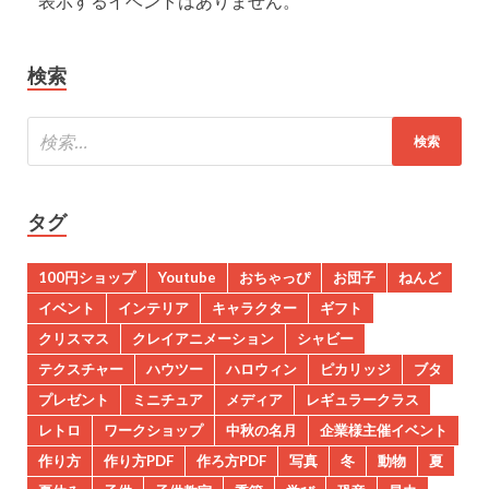
表示するイベントはありません。
検索
タグ
100円ショップ
Youtube
おちゃっぴ
お団子
ねんど
イベント
インテリア
キャラクター
ギフト
クリスマス
クレイアニメーション
シャビー
テクスチャー
ハウツー
ハロウィン
ピカリッジ
ブタ
プレゼント
ミニチュア
メディア
レギュラークラス
レトロ
ワークショップ
中秋の名月
企業様主催イベント
作り方
作り方PDF
作ろ方PDF
写真
冬
動物
夏