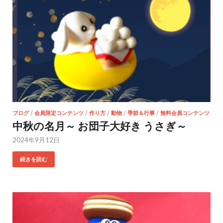
ブログ
/
会員限定コンテンツ
/
作り方
/
動物
/
季節＆行事
/
無料会員コンテンツ
中秋の名月～ お団子大好き うさぎ～
2024年9月12日
続きを読む