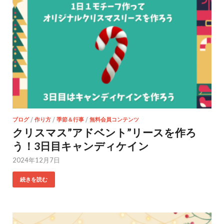
ブログ
/
作り方
/
季節＆行事
/
無料会員コンテンツ
クリスマス”アドベント”リースを作ろ
う！3日目キャンディケイン
2024年12月7日
続きを読む