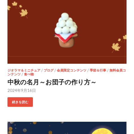
ジオラマ＆ミニチュア
/
ブログ
/
会員限定コンテンツ
/
季節＆行事
/
無料会員コ
ンテンツ
/
食べ物
中秋の名月～お団子の作り方～
2024年9月16日
続きを読む