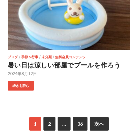
ブログ
/
季節＆行事
/
未分類
/
無料会員コンテンツ
暑い日は涼しい部屋でプールを作ろう
2024年8月12日
続きを読む
1
2
…
36
次へ