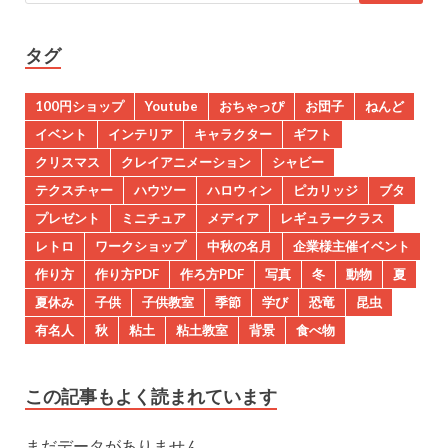
タグ
100円ショップ
Youtube
おちゃっぴ
お団子
ねんど
イベント
インテリア
キャラクター
ギフト
クリスマス
クレイアニメーション
シャビー
テクスチャー
ハウツー
ハロウィン
ピカリッジ
ブタ
プレゼント
ミニチュア
メディア
レギュラークラス
レトロ
ワークショップ
中秋の名月
企業様主催イベント
作り方
作り方PDF
作ろ方PDF
写真
冬
動物
夏
夏休み
子供
子供教室
季節
学び
恐竜
昆虫
有名人
秋
粘土
粘土教室
背景
食べ物
この記事もよく読まれています
まだデータがありません。