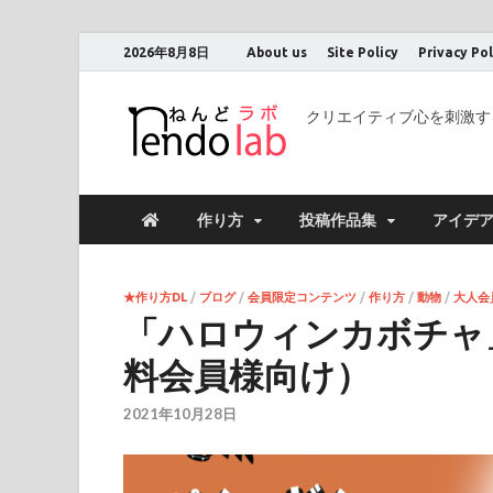
2026年8月8日
About us
Site Policy
Privacy Pol
クリエイティブ心を刺激す
作り方
投稿作品集
アイデ
★作り方DL
/
ブログ
/
会員限定コンテンツ
/
作り方
/
動物
/
大人会
「ハロウィンカボチャ
料会員様向け）
2021年10月28日