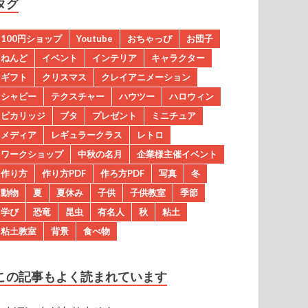
タグ
100円ショップ
Youtube
おちゃっぴ
お団子
ねんど
イベント
インテリア
キャラクター
ギフト
クリスマス
クレイアニメーション
シャビー
テクスチャー
ハウツー
ハロウィン
ピカリッジ
ブタ
プレゼント
ミニチュア
メディア
レギュラークラス
レトロ
ワークショップ
中秋の名月
企業様主催イベント
作り方
作り方PDF
作ろ方PDF
写真
冬
動物
夏
夏休み
子供
子供教室
季節
学び
恐竜
昆虫
有名人
秋
粘土
粘土教室
背景
食べ物
この記事もよく読まれています