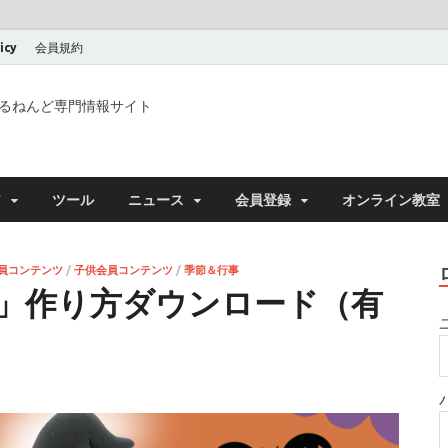
icy
会員規約
るねんど専門情報サイト
ア
ツール
ニュース
会員登録
オンライン教室
員コンテンツ
/
子供会員コンテンツ
/
季節＆行事
」作り方ダウンロード（有