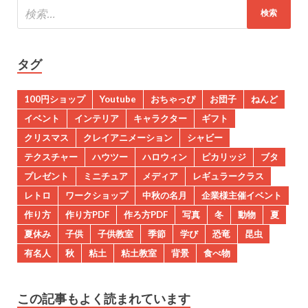
タグ
100円ショップ
Youtube
おちゃっぴ
お団子
ねんど
イベント
インテリア
キャラクター
ギフト
クリスマス
クレイアニメーション
シャビー
テクスチャー
ハウツー
ハロウィン
ピカリッジ
ブタ
プレゼント
ミニチュア
メディア
レギュラークラス
レトロ
ワークショップ
中秋の名月
企業様主催イベント
作り方
作り方PDF
作ろ方PDF
写真
冬
動物
夏
夏休み
子供
子供教室
季節
学び
恐竜
昆虫
有名人
秋
粘土
粘土教室
背景
食べ物
この記事もよく読まれています