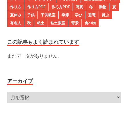
作り方
作り方PDF
作ろ方PDF
写真
冬
動物
夏
夏休み
子供
子供教室
季節
学び
恐竜
昆虫
有名人
秋
粘土
粘土教室
背景
食べ物
この記事もよく読まれています
まだデータがありません。
アーカイブ