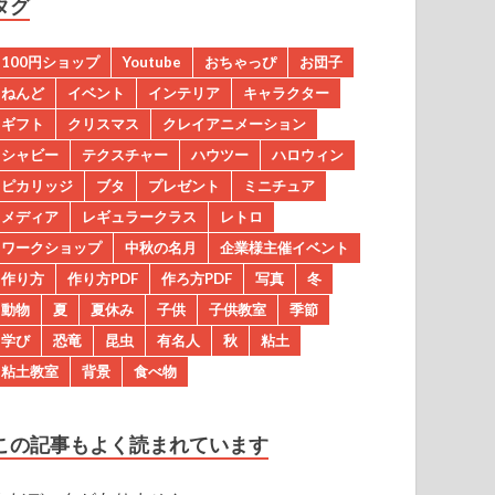
タグ
100円ショップ
Youtube
おちゃっぴ
お団子
ねんど
イベント
インテリア
キャラクター
ギフト
クリスマス
クレイアニメーション
シャビー
テクスチャー
ハウツー
ハロウィン
ピカリッジ
ブタ
プレゼント
ミニチュア
メディア
レギュラークラス
レトロ
ワークショップ
中秋の名月
企業様主催イベント
作り方
作り方PDF
作ろ方PDF
写真
冬
動物
夏
夏休み
子供
子供教室
季節
学び
恐竜
昆虫
有名人
秋
粘土
粘土教室
背景
食べ物
この記事もよく読まれています