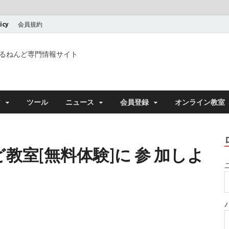
icy
会員規約
るねんど専門情報サイト
ア
ツール
ニュース
会員登録
オンライン教室
教室[無料体験]に 参 加しよ