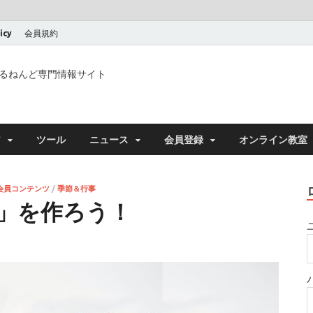
icy
会員規約
るねんど専門情報サイト
ア
ツール
ニュース
会員登録
オンライン教室
会員コンテンツ
/
季節＆行事
」を作ろう！