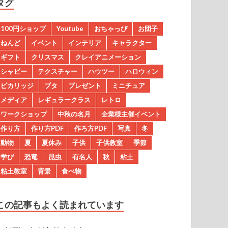
タグ
100円ショップ
Youtube
おちゃっぴ
お団子
ねんど
イベント
インテリア
キャラクター
ギフト
クリスマス
クレイアニメーション
シャビー
テクスチャー
ハウツー
ハロウィン
ピカリッジ
ブタ
プレゼント
ミニチュア
メディア
レギュラークラス
レトロ
ワークショップ
中秋の名月
企業様主催イベント
作り方
作り方PDF
作ろ方PDF
写真
冬
動物
夏
夏休み
子供
子供教室
季節
学び
恐竜
昆虫
有名人
秋
粘土
粘土教室
背景
食べ物
この記事もよく読まれています