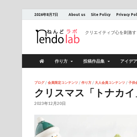
2026年8月7日
About us
Site Policy
Privacy Pol
クリエイティブ心を刺激す
作り方
投稿作品集
アイデ
ブログ
/
会員限定コンテンツ
/
作り方
/
大人会員コンテンツ
/
子供
クリスマス「トナカイ
2023年12月20日