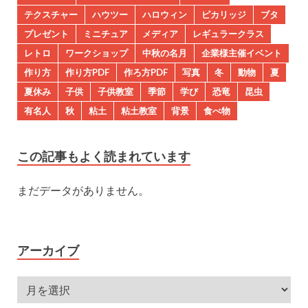
テクスチャー
ハウツー
ハロウィン
ピカリッジ
ブタ
プレゼント
ミニチュア
メディア
レギュラークラス
レトロ
ワークショップ
中秋の名月
企業様主催イベント
作り方
作り方PDF
作ろ方PDF
写真
冬
動物
夏
夏休み
子供
子供教室
季節
学び
恐竜
昆虫
有名人
秋
粘土
粘土教室
背景
食べ物
この記事もよく読まれています
まだデータがありません。
アーカイブ