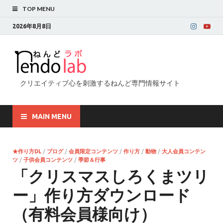
TOP MENU
2026年8月8日
クリエイティブ心を刺激するねんど専門情報サイト
MAIN MENU
★作り方DL
/
ブログ
/
会員限定コンテンツ
/
作り方
/
動物
/
大人会員コンテン
ツ
/
子供会員コンテンツ
/
季節＆行事
「クリスマスしろくまツリ
ー」作り方ダウンロード
（有料会員様向け）