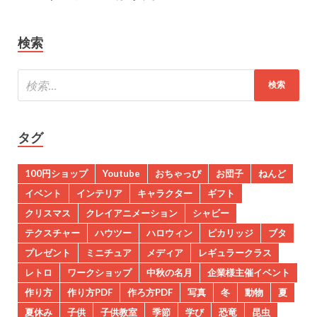
検索
タグ
100円ショップ
Youtube
おちゃっぴ
お団子
ねんど
イベント
インテリア
キャラクター
ギフト
クリスマス
クレイアニメーション
シャビー
テクスチャー
ハウツー
ハロウィン
ピカリッジ
ブタ
プレゼント
ミニチュア
メディア
レギュラークラス
レトロ
ワークショップ
中秋の名月
企業様主催イベント
作り方
作り方PDF
作ろ方PDF
写真
冬
動物
夏
夏休み
子供
子供教室
季節
学び
恐竜
昆虫