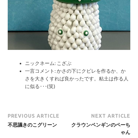
ニックネーム:
こざぶ
一言コメント:
かさの下にクビレを作るか、か
さを大きくすれば良かったです。粘土は作る人
に似る･･･(笑)
PREVIOUS ARTICLE
NEXT ARTICLE
不思議きのこグリーン
クラウンペンギンのペーち
ゃん