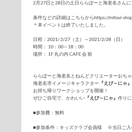
2月27日と28日の土日ららぽーと海老名さん
条件などの詳細はこちらからhttps://mitsui-shopping
＊本イベントは終了いたしました。
日程：2021/ 2/27（土）～2021/2/28（日）
時間： 10：00～18：00
場所： 1F 丸の内 CAFE 会 前
ららぽーと海老名とねんどクリエーターおちゃ
海老名市イメージキャラクター
『えび～にゃ』
お持ち帰りワークショップを開催！
ぜひご自宅で、かわいい
『えび～にゃ』
作りに
■参加費：無料
■参加条件：キッズクラブ会員様 ※当日ご入