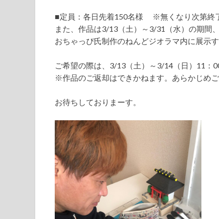
■定員：各日先着150名様 ※無くなり次第終
また、作品は3/13（土）～3/31（水）の期間、4F E
おちゃっぴ氏制作のねんどジオラマ内に展示す
ご希望の際は、3/13（土）～3/14（日）11
※作品のご返却はできかねます。あらかじめご
お待ちしておりまーす。