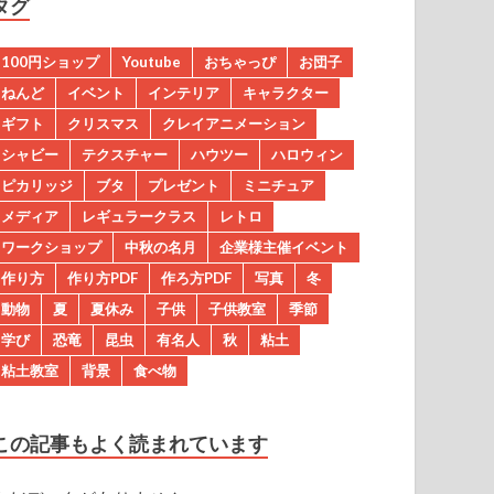
タグ
100円ショップ
Youtube
おちゃっぴ
お団子
ねんど
イベント
インテリア
キャラクター
ギフト
クリスマス
クレイアニメーション
シャビー
テクスチャー
ハウツー
ハロウィン
ピカリッジ
ブタ
プレゼント
ミニチュア
メディア
レギュラークラス
レトロ
ワークショップ
中秋の名月
企業様主催イベント
作り方
作り方PDF
作ろ方PDF
写真
冬
動物
夏
夏休み
子供
子供教室
季節
学び
恐竜
昆虫
有名人
秋
粘土
粘土教室
背景
食べ物
この記事もよく読まれています