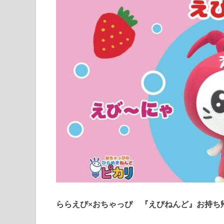
ららえび×おちゃっぴ 『えびねんど』お持ち