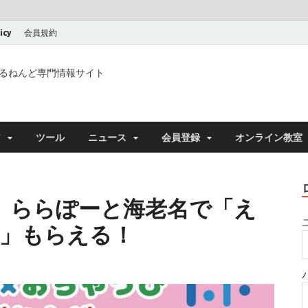
icy
会員規約
るねんど専門情報サイト
ア
ツール
ニュース
会員登録
オンライン教室
日）ららぽーと海老名で「え
ト」もらえる！