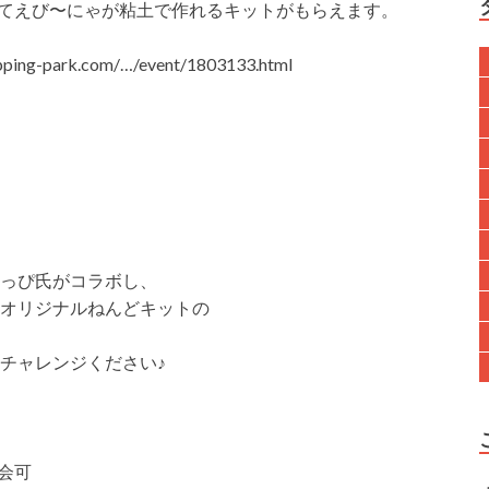
にてえび〜にゃが粘土で作れるキットがもらえます。
-park.com/…/event/1803133.html
っぴ氏がコラボし、
オリジナルねんどキットの
チャレンジください♪
会可