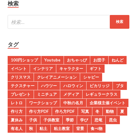
検索
タグ
100円ショップ
Youtube
おちゃっぴ
お団子
ねんど
イベント
インテリア
キャラクター
ギフト
クリスマス
クレイアニメーション
シャビー
テクスチャー
ハウツー
ハロウィン
ピカリッジ
ブタ
プレゼント
ミニチュア
メディア
レギュラークラス
レトロ
ワークショップ
中秋の名月
企業様主催イベント
作り方
作り方PDF
作ろ方PDF
写真
冬
動物
夏
夏休み
子供
子供教室
季節
学び
恐竜
昆虫
有名人
秋
粘土
粘土教室
背景
食べ物