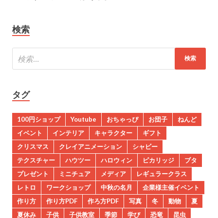
検索
タグ
100円ショップ
Youtube
おちゃっぴ
お団子
ねんど
イベント
インテリア
キャラクター
ギフト
クリスマス
クレイアニメーション
シャビー
テクスチャー
ハウツー
ハロウィン
ピカリッジ
ブタ
プレゼント
ミニチュア
メディア
レギュラークラス
レトロ
ワークショップ
中秋の名月
企業様主催イベント
作り方
作り方PDF
作ろ方PDF
写真
冬
動物
夏
夏休み
子供
子供教室
季節
学び
恐竜
昆虫