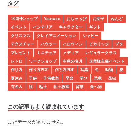
タグ
100円ショップ
Youtube
おちゃっぴ
お団子
ねんど
イベント
インテリア
キャラクター
ギフト
クリスマス
クレイアニメーション
シャビー
テクスチャー
ハウツー
ハロウィン
ピカリッジ
ブタ
プレゼント
ミニチュア
メディア
レギュラークラス
レトロ
ワークショップ
中秋の名月
企業様主催イベント
作り方
作り方PDF
作ろ方PDF
写真
冬
動物
夏
夏休み
子供
子供教室
季節
学び
恐竜
昆虫
有名人
秋
粘土
粘土教室
背景
食べ物
この記事もよく読まれています
まだデータがありません。