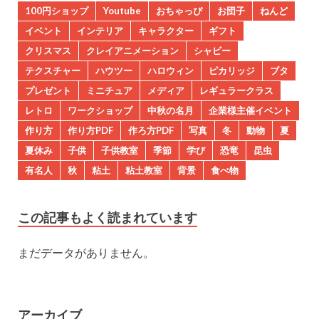
100円ショップ
Youtube
おちゃっぴ
お団子
ねんど
イベント
インテリア
キャラクター
ギフト
クリスマス
クレイアニメーション
シャビー
テクスチャー
ハウツー
ハロウィン
ピカリッジ
ブタ
プレゼント
ミニチュア
メディア
レギュラークラス
レトロ
ワークショップ
中秋の名月
企業様主催イベント
作り方
作り方PDF
作ろ方PDF
写真
冬
動物
夏
夏休み
子供
子供教室
季節
学び
恐竜
昆虫
有名人
秋
粘土
粘土教室
背景
食べ物
この記事もよく読まれています
まだデータがありません。
アーカイブ