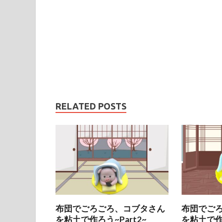
RELATED POSTS
布団でごろごろ、コブタさん
布団でご
を粘土で作ろう~Part2~
を粘土で