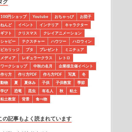
タグ
100円ショップ
Youtube
おちゃっぴ
お団子
ねんど
イベント
インテリア
キャラクター
ギフト
クリスマス
クレイアニメーション
シャビー
テクスチャー
ハウツー
ハロウィン
ピカリッジ
ブタ
プレゼント
ミニチュア
メディア
レギュラークラス
レトロ
ワークショップ
中秋の名月
企業様主催イベント
作り方
作り方PDF
作ろ方PDF
写真
冬
動物
夏
夏休み
子供
子供教室
季節
学び
恐竜
昆虫
有名人
秋
粘土
粘土教室
背景
食べ物
この記事もよく読まれています