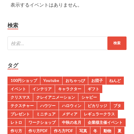
表示するイベントはありません。
検索
タグ
100円ショップ
Youtube
おちゃっぴ
お団子
ねんど
イベント
インテリア
キャラクター
ギフト
クリスマス
クレイアニメーション
シャビー
テクスチャー
ハウツー
ハロウィン
ピカリッジ
ブタ
プレゼント
ミニチュア
メディア
レギュラークラス
レトロ
ワークショップ
中秋の名月
企業様主催イベント
作り方
作り方PDF
作ろ方PDF
写真
冬
動物
夏